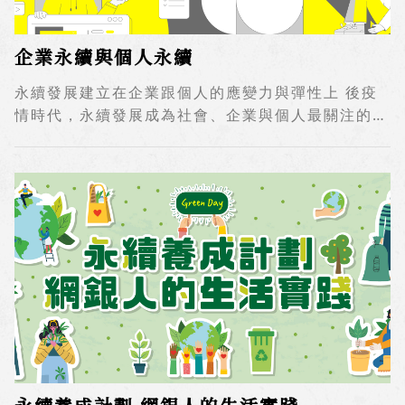
企業永續與個人永續
永續發展建立在企業跟個人的應變力與彈性上 後疫
情時代，永續發展成為社會、企業與個人最關注的議
題。科技與產業快速變遷，新技術、新應用不斷改變
我們的工作方式，持續影響人跟人彼此之間的關係。
大環境潛在風險和變數大，一個未知突發事件可以牽
一髮而動全局，新冠肺炎、烏克蘭被入侵，殷鑑不
遠。這些都考驗著企業跟個人的應變能力，需要彈性
跟韌性來面對和因應。 企業永續的兩個關鍵元素
是：第一、主管有心，也有能力為公司留任好的人
才，並讓同仁心有所屬的愛公司。第二、員工有心，
也有能力持續進步，有足夠的自覺、責任感。這兩個
元素缺一不可。 當公司開始在乎自己是否能夠永續
經營，就體會到友善職場的重要性。營造一個能夠讓
好人才在此長久貢獻發展的環境，同仁對公司有真實