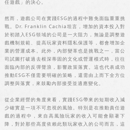
任遊戲」的決心。
然而，遊戲公司在實踐
ESG
的過程中難免面臨重重挑
戰。
Dr. Franklin Cachia
坦言，增加的資本投入對
於初踏入
ESG
領域的公司是一大阻力，無論是調整遊
戲機制規範、提高玩家資料隱私保護等，都會增加企
業的營運成本。此外，內部變革也是挑戰之一，當公
司試圖打破過去根深蒂固的文化或營運模式時，往往
面臨內部的反彈聲浪，影響政策落實。這也代表成功
推動
ESG
不僅需要明確的策略，還需由上而下全方位
調整與落實，來鼓勵內部接受並適應變化。
從企業經營的角度來看，實踐
ESG
帶來的短期收入減
少確實是一項不可忽視的風險。特別是在推動責任遊
戲的過程中，來自高風險玩家的收入可能會顯著下
降，對於那些高度依賴此類玩家收入的公司而言，這