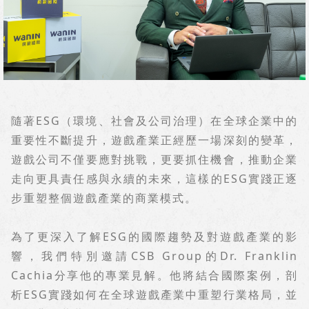
隨著
ESG
（環境、社會及公司治理）在全球企業中的
重要性不斷提升，遊戲產業正經歷一場深刻的變革，
遊戲公司不僅要應對挑戰，更要抓住機會，推動企業
走向更具責任感與永續的未來，這樣的
ESG
實踐正逐
步重塑整個遊戲產業的商業模式。
為了更深入了解
ESG
的國際趨勢及對遊戲產業的影
響，我們特別邀請
CSB Group
的
Dr. Franklin
Cachia
分享他的專業見解。他將結合國際案例，剖
析
ESG
實踐如何在全球遊戲產業中重塑行業格局，並