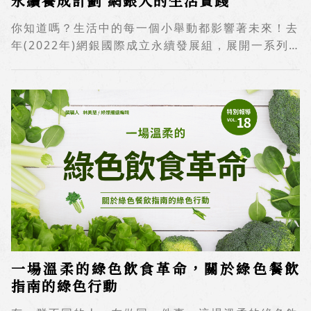
永續養成計劃 網銀人的生活實踐
情感連結與珍惜，願意為公司打拼、考量公司的利益
及需求來工作，團隊運作就會順暢、有效且持久。在
你知道嗎？生活中的每一個小舉動都影響著未來！去
變動的時代，公司需要常常檢視，自己給同仁的支持
年(2022年)網銀國際成立永續發展組，展開一系列
是否足夠。 企業是由員工組成。快速變動的年代，
行動與改變，期望推動並實現企業永續理念。包含：
員工有自覺，自己願意持續進步，公司才能持續進
午休關燈一小時、空調溫控以達到節能減碳、企業內
步，產生新的專業能力、新的應變力和競爭力來因應
部碳盤查檢測、員工關懷問卷調查、未來總部大樓綠
挑戰、創造機會。公司跟員工是命運共同體。公司的
建築規劃…等，期許透過企業影響力引領同仁一起前
遲鈍，往往來自於員工的遲鈍；當組織步入安定期，
進。然而，「永續」不僅僅是一個目標，更是一種生
員工開始把這當作穩定的工作，心理上趨向依賴、舒
活方式，猶如減重瘦身，必須擁有正確的飲食觀念、
適圈而非自我革新，往往就是風險的開始。在歐美，
良好的生活習慣，才能達到理想健康的狀態；為此，
有很多的企業裁員，往往是公司要走的方向，現有同
公關處從去年九月開始，相繼舉辦多元的講座、活
仁的技能已經不匹配了。 圖. 「得人資源整合」團隊
動，希望以平易近人的內容讓同仁領略其中知識，進
成員 組織需要順暢營運，所以發展友善職場 得人訪
一步在現實中實踐永續生活，找到適合自己的永續方
問過很多家已經20、30甚至40年以上事業有成的本
式，讓想像變成習慣。 永續起手式－初談永續，認
土企業、外商公司。我們發現，這些公司往往發展出
識生活中的永續品牌 日常中的食、衣、住、行隨處
一套經營理念，不但符合公司營運上的需要，也照顧
一場溫柔的綠色飲食革命，關於綠色餐飲
都可以看到永續的蹤影，只要我們稍微改變一下習
到同仁的生涯需求。 譬如說，在台中一家非常知名
指南的綠色行動
慣，就可以讓永續概念輕鬆融入生活。至於要如何達
的幼兒園，有六個分校，數百名教職員，成立已經近
成呢？首場講座，邀請樹冠影響⼒投資創辦⼈且有