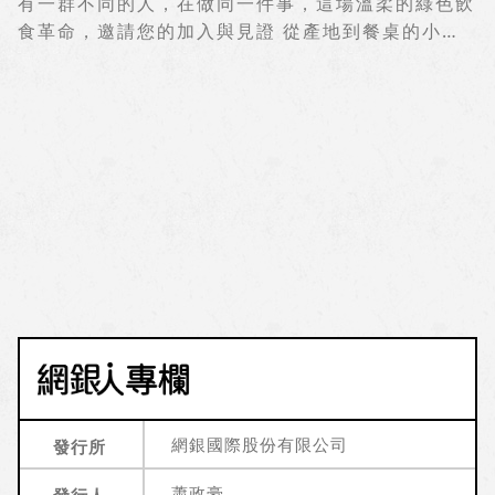
有一群不同的人，在做同一件事，這場溫柔的綠色飲
30年，教學績效備受尊敬和肯定。因為幼兒教育的
「台灣末日博士」之稱－楊家彥 先生，透過「永續
食革命，邀請您的加入與見證 從產地到餐桌的小農
特性，他們教職員中有很高的比例是適逢婚育階段的
生活的一天」分享如何在一天的歷程當中，接觸到永
革命 2022年8月19日甫結束的第二屆綠色餐飲年會
年輕女性，處在談戀愛、結婚、生小孩、養小孩的階
續相關的品牌；從一早起床喝的牛奶及豆漿、身上所
暨頒獎典禮，共計32家餐廳拿下17項大獎殊榮，另
段。曾經在很短的時間內，面臨同時有很多個老師申
穿的衣服、清潔保養的用品，到外出通行的交通工
有55家獲得綠色餐廳葉級評選。行政院長蘇貞昌更
請育嬰留停，老師也想要陪伴自己孩子的成長。 學
具、旅遊行程的選擇、生態與商業環境的共生…等。
親臨綠色餐飲年會頒獎致詞表示：「過去從小到大對
校創辦人公開表示：「老師是孩子生命當中的貴人，
藉由深入淺出的內容，讓同仁們了解，原來不一定要
於環境的學習與認知皆抱持著取之不盡、用之不竭，
可以影響孩子的一生。所以我們努力找到真的很愛孩
專家或專門科系人員才有能力實踐永續，同樣是在消
過去的認知早已不適用於現今，為了讓地球更好無論
子的老師。因為你找到真的很愛孩子的老師，你培育
費，我們何不選擇那些關注於環保、人文、公益、循
是從政府到人民甚至是每天餐食的選擇皆能影響，大
他們，讓他們有能力，進到校園和教室以後，才有辦
環經濟…等具永續意涵的品牌，藉由我們每次的消費
眾對於綠色餐飲指南「綠食宣言」的方向與今年甫上
法持續地為教學創新，發揮很大的熱情跟動力。」這
選擇，達成永續生活的目標，這些看似簡單的行動改
路的「食農教育法」六大方針不謀而合！而永續綠色
樣的眼光，讓創辦人和各級主管面對老師的育嬰留停
變，其實就是一種永續實踐。 永續動員－身體力
餐廳，符合現代生活中的外食文化，更是食農教育法
時，是把這件事當作人生的階段性議題積極處理，建
行，達到與自然共好 環境、生活與健康息息相關，
的重要實踐場域，可謂全面落實與推廣食農教育法的
立常態職代系統，而不是當成頭痛問題或例外事件來
生態汙染、食安問題是造成體內毒素累積與疾病產生
關鍵力量。期待可以看見更多的政府、企業、校園餐
看待。 他們重視老師的專業能力發展，持續培育老
的主要因素，永續關注的不只是環境，還有如何與自
廳，也都能夠符合並加入綠色餐飲指南陣容，成為中
師們的教學能力，促進團隊合作、共同備課。學校開
然及社會共存、人體健康保健等，這一切都是循環且
華民國台灣全體國人共同參與促進淨零碳排、邁向國
發全台第一個幼兒園專用數位評量app，根本解決家
相互影響的。為此，我們與「中華民國有機生活環境
際飲食農業永續大國的共同力量。」 圖1. 行政院蘇
網銀國際股份有限公司
發行所
長、教師、學校的長期困擾，將三方從日常瑣碎事務
教育推廣協會」合作，一方面，在健康管理師－林才
貞昌院長與農委會陳吉仲主委偕同與全體綠色餐廳合
解放出來。學校以教育部課綱為核心，建置線上評量
群 老師的分享之下，引導同仁走入低碳飲食的行
蕭政豪