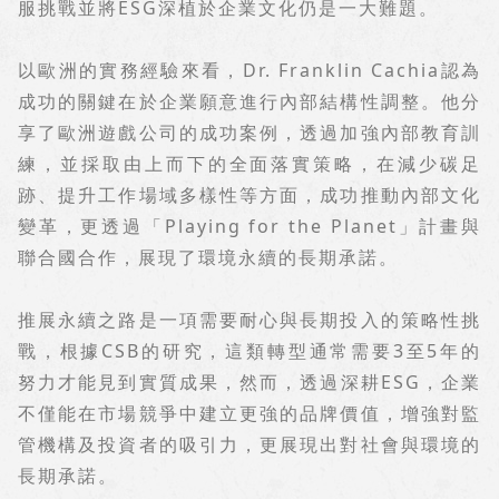
服挑戰並將
ESG
深植於企業文化仍是一大難題。
以歐洲的實務經驗來看，
Dr. Franklin Cachia
認為
成功的關鍵在於企業願意進行內部結構性調整。他分
享了歐洲遊戲公司的成功案例，透過加強內部教育訓
練，並採取由上而下的全面落實策略，在減少碳足
跡、提升工作場域多樣性等方面，成功推動內部文化
變革，更透過「
Playing for the Planet
」計畫與
聯合國合作，展現了環境永續的長期承諾。
推展永續之路是一項需要耐心與長期投入的策略性挑
戰，根據
CSB
的研究，這類轉型通常需要
3
至
5
年的
努力才能見到實質成果，然而，透過深耕
ESG
，企業
不僅能在市場競爭中建立更強的品牌價值，增強對監
管機構及投資者的吸引力，更展現出對社會與環境的
長期承諾。