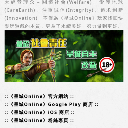
大經營理念－關懷社會
(Welfare)
、愛護地球
(CareEarth)
、注重誠信
(Integrity)
、追求創新
(Innovation)
，不僅為《星城
Online
》玩家找回快
樂玩遊戲的本質，更為了永續美好，努力做到更好。
::《星城
Online
》官方網站 ::
::《星城
Online
》
Google Play
商店 ::
::《星城
Online
》
iOS
商店 ::
::《星城
Online
》粉絲專頁 ::