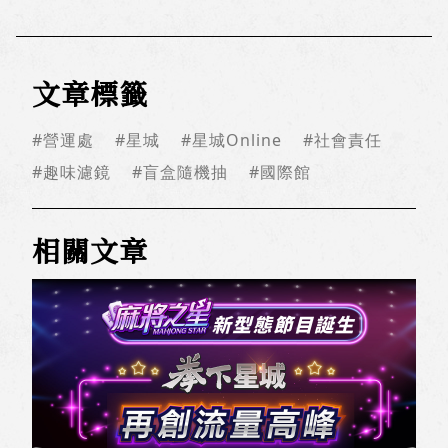
文章標籤
#營運處
#星城
#星城Online
#社會責任
#趣味濾鏡
#盲盒隨機抽
#國際館
相關文章