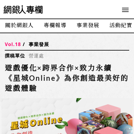
網
銀
人
關於網銀人
專欄報導
事業發展
活動紀實
專
欄
Vol.18
事業發展
撰稿單位
營運處
遊戲優化×跨界合作×致力永續
《星城Online》為你創造最美好的
遊戲體驗