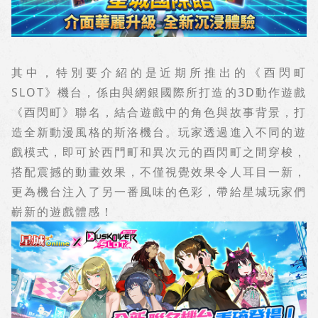
其中，特別要介紹的是近期所推出的《酉閃町
SLOT
》機台，係由與網銀國際所打造的
3D
動作遊戲
《酉閃町》聯名，結合遊戲中的角色與故事背景，打
造全新動漫風格的斯洛機台。玩家透過進入不同的遊
戲模式，即可於西門町和異次元的酉閃町之間穿梭，
搭配震撼的動畫效果，不僅視覺效果令人耳目一新，
更為機台注入了另一番風味的色彩，帶給星城玩家們
嶄新的遊戲體感！