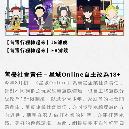
【首選行程轉起來】
IG
濾鏡
【首選行程轉起來】
FB
濾鏡
善盡社會責任－星城
Online
自主改為
18+
今年
8
月初，《星城
Online
》為善盡企業社會責任，
針對不同族群之玩家改善遊戲體驗，也自主將遊戲分
級改為
18+
限制級，以減少青少年、家庭等的社會問
題產生，落實企業社會責任，亦同步朝永續發展的方
向邁進，期望在努力做好本業的同時，亦能打造永
續、美好的遊戲環境。為此，網銀集團更自許堅守四