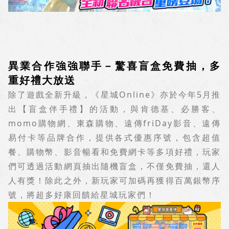
異業合作強強聯手－驚喜盲盒免費抽，多
重好禮大放送
除了遊戲全新升級，《星城
Online
》亦於今年
5
月推
出【盲盒伴手禮】的活動，與肯德基、必勝客、
momo
購物網、東森購物、遠傳
friDay
影音、遠傳
易付卡等品牌合作，提供各式優惠序號，包含超值
餐、購物幣、影音暢看和免費網卡等多項好禮，玩家
們可透過活動網頁抽出隨機盲盒，不僅免費抽，還人
人有獎！除此之外，新玩家可加碼再獲得百萬銀幣序
號，將超多好康回饋給星城玩家們！