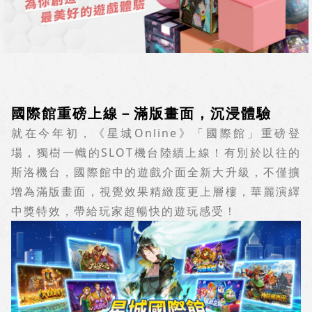
國際館重磅上線－滿版畫面，沉浸體驗
就在今年初，《星城
Online
》「國際館」重磅登
場，獨樹一幟的
SLOT
機台陸續上線！有別於以往的
斯洛機台，國際館中的遊戲介面全新大升級，不僅擴
增為滿版畫面，視覺效果精緻度更上層樓，華麗演繹
中獎特效，帶給玩家超暢快的遊玩感受！