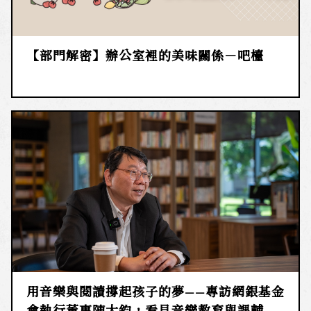
【部門解密】辦公室裡的美味關係－吧檯
用音樂與閱讀撐起孩子的夢——專訪網銀基金