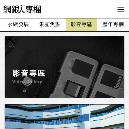
網
銀
人
永續發展
集團焦點
影音專區
歷年專欄
專
欄
影音專區
Video Gallery