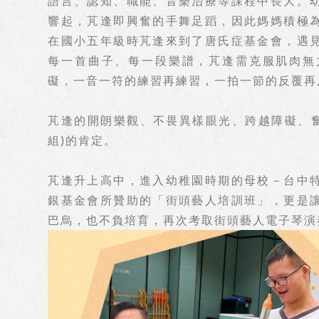
語言、認知、職能、音樂治療等課程中長大。
響起，芃逢即興奮的手舞足蹈，因此媽媽積極
在國小五年級時芃逢來到了唐氏症基金會，遇
每一首曲子、每一段樂譜，芃逢需克服肌肉無
礙，一音一符的練習再練習，一拍一節的反覆再
芃逢的開朗樂觀、不畏異樣眼光、跨越障礙、奮
組)的肯定。
芃逢升上高中，進入幼稚園時期的母校－台中
銀基金會所贊助的「街頭藝人培訓班」，更是
巴烏，也不負培育，再次考取街頭藝人電子琴演