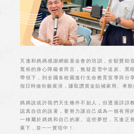
芃逢和媽媽感謝網銀基金會的培訓，全額贊助
寬裕的身心障礙者而言，無疑是雪中送炭、黑
帶領下，到全國各校園進行生命教育宣導與分
假日時做街藝展演，賺取讚賞金貼補家用、孝順
媽媽說或許我們天生條件不如人，但透過諄諄
認真自信的說著，要努力讓自己成為一個有用
一棟屬於媽媽和自己的家。這些夢想，芃逢正
棄下，並一一實現中！