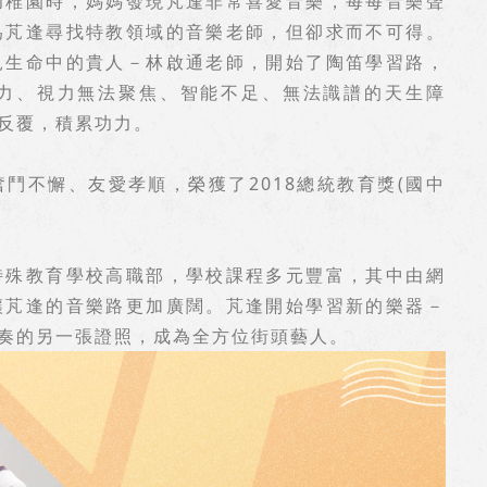
幼稚園時，媽媽發現芃逢非常喜愛音樂，每每音樂聲
為芃逢尋找特教領域的音樂老師，但卻求而不可得。
見生命中的貴人－林啟通老師，開始了陶笛學習路，
力、視力無法聚焦、智能不足、無法識譜的天生障
反覆，積累功力。
鬥不懈、友愛孝順，榮獲了2018總統教育獎(國中
特殊教育學校高職部，學校課程多元豐富，其中由網
讓芃逢的音樂路更加廣闊。芃逢開始學習新的樂器－
奏的另一張證照，成為全方位街頭藝人。