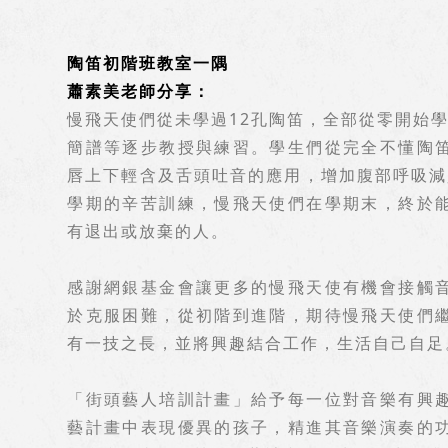
陶笛初階班教室一隅
蕭素美老師分享：
慢飛天使們從未學過12孔陶笛，全部從零開始
簡譜等逐步教授與練習。學生們從完全不懂陶
唇上下輕含及舌頭吐音的應用，增加腹部呼吸減
學期的辛苦訓練，慢飛天使們在學期末，終於
有退出或放棄的人。
感謝網銀基金會讓更多的慢飛天使有機會接觸
於克服困難，從初階到進階，期待慢飛天使們
有一技之長，並將興趣結合工作，生活自己自足
「街頭藝人培訓計畫」給予每一位對音樂有興
藝計畫中表現優異的孩子，精進其音樂演奏的