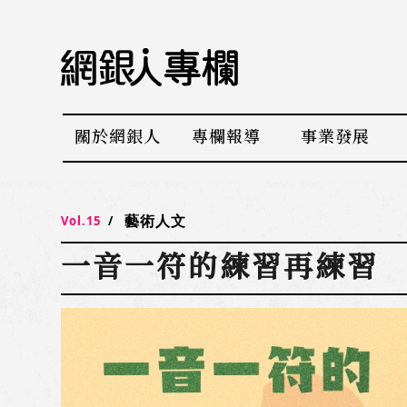
網
銀
人
專
關於網銀人
專欄報導
事業發展
欄
藝術人文
Vol.15
一音一符的練習再練習