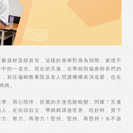
音樂器材及師資等，這樣的善舉對身為弱勢、家境不
暗中的一道光。現在的芃逢，在學校與協會師長們的
享，前往偏鄉教養院及老人照護機構表演送愛，也在
媽媽。
教導、用心陪伴，折翼的天使也能蛻變、閃耀！芃逢
的人，在街頭自立、帶媽媽環遊世界、吃好料、買下
努力、努力、再努力！堅持、堅持、再堅持！永不放