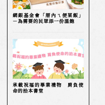
網銀基金會「厝內ㄟ便菜飯」
－為需要的民眾添一份溫飽
承載祝福的畢業禮物 肩負使
命的拾本書堂