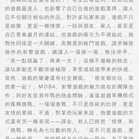
的遊戲最迷人，也影響了自己往後的遊戲選擇，讓人
忍不住關注相似的作品。對許多玩家來說，遊戲不只
是娛樂，更是一種情懷，一段與朋友、家人，甚至是
自己青春歲月的連結。但遊戲的吸引力不僅如此，挑
戰性同樣是一大關鍵。高難度的格鬥遊戲、講求極致
操作的射擊遊戲，總讓人一場接一場，無法停手。
「差一點就贏了，再來一次！」這種不服輸的執念，
讓玩家願意不斷突破極限，享受成就感帶來的快感。
當然，遊戲的樂趣還有社交層面。「朋友都在玩，當
然要一起！」
MOBA
、射擊遊戲的魅力就在於團隊合
作，與好友並肩作戰的熱血體驗，遠遠超越單機模式
的孤獨挑戰。一場場激戰，不只是技術的比拼，更是
友情的累積。不過，對某些玩家來說，熱愛遊戲的方
式還有另一種表現
——
課金。有人已經把「情懷」和
「挑戰」轉化為七位數的投入。「這不只是遊戲，更
是一種投資。」當遊戲成為生活的一部分，為了更強