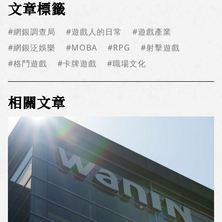
文章標籤
#網銀調查局
#遊戲人的日常
#遊戲產業
#網銀泛娛樂
#MOBA
#RPG
#射擊遊戲
#格鬥遊戲
#卡牌遊戲
#職場文化
相關文章