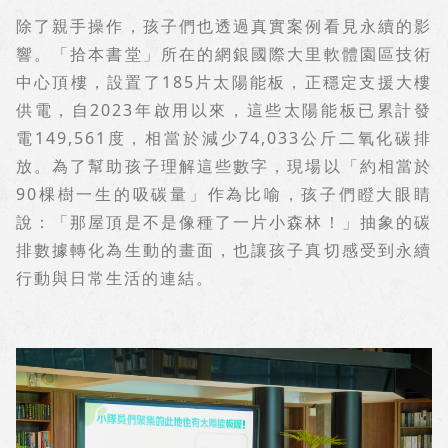
除了親手操作，孩子們也透過真實案例看見永續的影
響。「拾本書堂」所在的網銀國際大里軟體園區技術
中心頂樓，設置了
185
片太陽能板，正穩定支援大樓
供電，自
2023
年啟用以來，這些太陽能板已累計發
電
149,561
度，相當於減少
74,033
公斤二氧化碳排
放。為了幫助孩子理解這些數字，現場以「約相當於
90
棵樹一生的吸碳量」作為比喻，孩子們瞪大眼睛
說：「那屋頂是不是像種了一片小森林！」抽象的碳
排數據轉化為生動的畫面，也讓孩子真切感受到永續
行動與日常生活的連結。