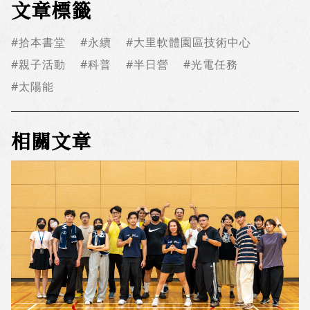
文章標籤
#拾本書堂
#永續
#大里軟體園區技術中心
#親子活動
#科普
#半日營
#光電任務
#太陽能
相關文章