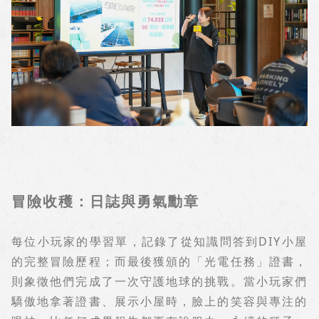
冒險收穫：日誌與勇氣勳章
每位小玩家的學習單，記錄了從知識問答到
DIY
小屋
的完整冒險歷程；而最後獲頒的「光電任務」證書，
則象徵他們完成了一次守護地球的挑戰。當小玩家們
驕傲地拿著證書、展示小屋時，臉上的笑容與專注的