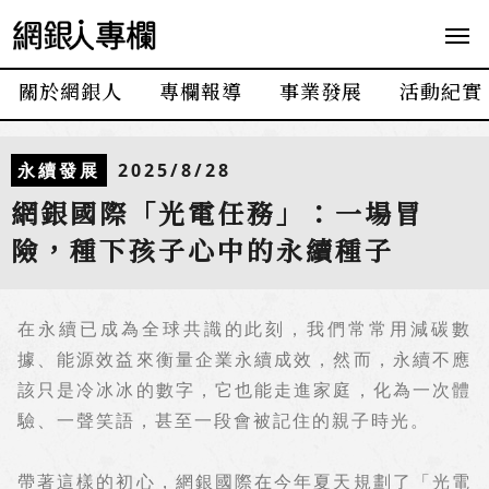
網
銀
人
關於網銀人
專欄報導
事業發展
活動紀實
專
欄
永續發展
2025/8/28
網銀國際「光電任務」：一場冒
險，種下孩子心中的永續種子
在永續已成為全球共識的此刻，我們常常用減碳數
據、能源效益來衡量企業永續成效，然而，永續不應
該只是冷冰冰的數字，它也能走進家庭，化為一次體
驗、一聲笑語，甚至一段會被記住的親子時光。
帶著這樣的初心，網銀國際在今年夏天規劃了「光電